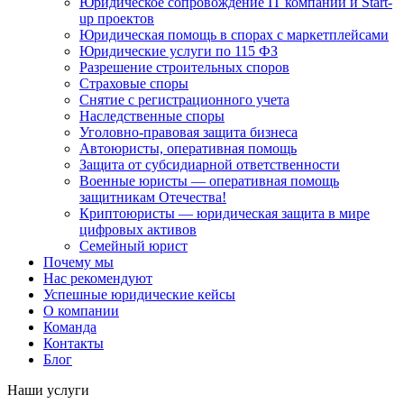
Юридическое сопровождение IT компаний и Start-
up проектов
Юридическая помощь в спорах с маркетплейсами
Юридические услуги по 115 ФЗ
Разрешение строительных споров
Страховые споры
Снятие с регистрационного учета
Наследственные споры
Уголовно-правовая защита бизнеса
Автоюристы, оперативная помощь
Защита от субсидиарной ответственности
Военные юристы — оперативная помощь
защитникам Отечества!
Криптоюристы — юридическая защита в мире
цифровых активов
Семейный юрист
Почему мы
Нас рекомендуют
Успешные юридические кейсы
О компании
Команда
Контакты
Блог
Наши услуги