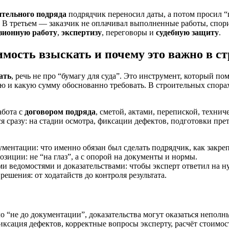
ительного подряда
подрядчик переносил даты, а потом просил 
 В третьем — заказчик не оплачивал выполненные работы, спори
зионную работу
,
экспертизу
, переговоры и
судебную защиту
.
имость взыскать и почему это важно в с
ать
, речь не про “бумагу для суда”. Это инструмент, который по
ию и какую сумму обоснованно требовать. В строительных спорах
абота с
договором подряда
, сметой, актами, перепиской, техни
я сразу: на стадии осмотра, фиксации дефектов, подготовки пр
ментации: что именно обязан был сделать подрядчик, как закре
озиции: не “на глаз”, а с опорой на документы и нормы.
ми ведомостями и доказательствами: чтобы эксперт ответил на 
ешения: от ходатайств до контроля результата.
ало “не до документации”, доказательства могут оказаться непо
иксация дефектов, корректные вопросы эксперту, расчёт стоимос