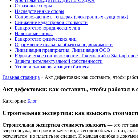
Арбитраж ВЕДЕНИЕ ДЕЛ В СУДАХ
Страховые споры
Наследственные споры
Сопровождение в тендерах (электронных аукционах)
Снижение кадастровой стоимости
Банкротство юридических лиц
Налоговые споры
Банкротство физических лиц
Оформление права на объекты недвижимости
Ликвидация предприятия. Ликвидация ООО
Юридическое сопровождение IT компаний и Start-up прое
Защита интеллектуальной собственности
Уголовно-правовая защита бизнеса
Главная страница
»
Акт дефектовки: как составить, чтобы работ
Акт дефектовки: как составить, чтобы работал в 
Категории:
Блог
Строительная экспертиза: как взыскать стоимост
Строительная экспертиза стоимость взыскать
— это тот сам
вчера обсуждали сроки и качество, а сегодня объект стоит, ак
результатом, но платить не спешит. И каждая ошибка в докуме