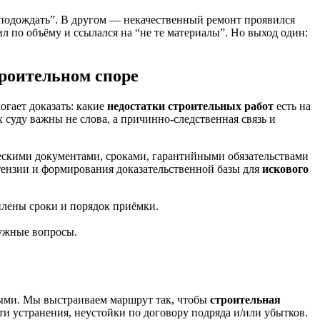
“подождать”. В другом — некачественный ремонт проявился
л по объёму и ссылался на “не те материалы”. Но выход один:
троительном споре
могает доказать: какие
недостатки строительных работ
есть на
 суду важны не слова, а причинно-следственная связь и
ческими документами, сроками, гарантийными обязательствами
етензии и формирования доказательственной базы для
искового
плены сроки и порядок приёмки.
нужные вопросы.
лными. Мы выстраиваем маршрут так, чтобы
строительная
ти устранения, неустойки по договору подряда и/или убытков.