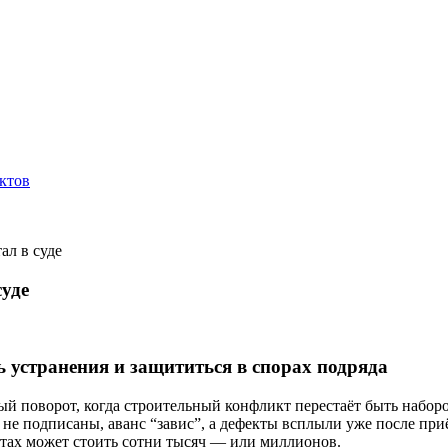
ктов
ал в суде
суде
ь устранения и защититься в спорах подряда
ый поворот, когда строительный конфликт перестаёт быть набо
ты не подписаны, аванс “завис”, а дефекты всплыли уже после пр
нтах может стоить сотни тысяч — или миллионов.