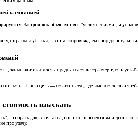
тическим данным.
щей компанией
орируются. Застройщик объясняет всё “усложнениями”, а управл
ку, штрафы и убытки, а затем сопровождаем спор до результата.
бований
работы, завышают стоимость, предъявляют несоразмерную неусто
азательства. Наша цель — показать суду, где именно логика тре
а стоимость взыскать
ть”, а собрать доказательства, оценить перспективы и действов
не про удачу.