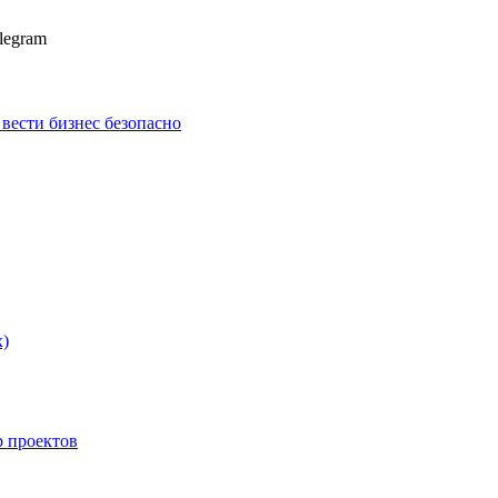
legram
к вести бизнес безопасно
х)
p проектов