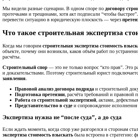
Мы видели разные сценарии. В одном споре по
договору стро
протечками и трещинами, хотя акт подписали “чтобы быстрее”.
перевести ситуацию в юридическую плоскость — через
претен
Что такое строительная экспертиза сто
Когда мы говорим
строительная экспертиза стоимость взыск
объекте, почему они возникли, каков объём работ по устранен
расчёты.
Строительный спор
— это не только вопрос “кто прав”. Это р
и доказательствами. Поэтому строительный юрист подключаетс
заявления
.
Правовой анализ договора подряда
и строительной доку
Подготовка претензии
, расчёта требований и правовой п
Работа со строительной экспертизой
, актами, дефектны
Представительство в суде
и сопровождение исполнения р
Экспертиза нужна не “после суда”, а до суда
Если ждать момента, когда спор уже разгорелся и сторонам ст
экспертиза стоимость взыскать
была встроена в стратегию: ф