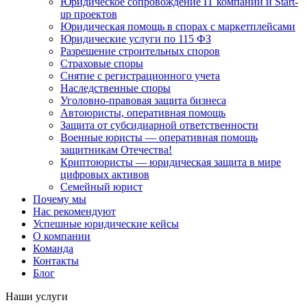
Юридическое сопровождение IT компаний и Start-
up проектов
Юридическая помощь в спорах с маркетплейсами
Юридические услуги по 115 ФЗ
Разрешение строительных споров
Страховые споры
Снятие с регистрационного учета
Наследственные споры
Уголовно-правовая защита бизнеса
Автоюристы, оперативная помощь
Защита от субсидиарной ответственности
Военные юристы — оперативная помощь
защитникам Отечества!
Криптоюристы — юридическая защита в мире
цифровых активов
Семейный юрист
Почему мы
Нас рекомендуют
Успешные юридические кейсы
О компании
Команда
Контакты
Блог
Наши услуги