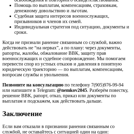
Помощь по выплатам, компенсациям, страховкам,
денежному довольствию и льготам.
Судебная защита интересов военнослужащих,
призывников и членов их семей.
Индивидуальная стратегия под ситуацию, документы и
сроки.
Когда не признали ранение связанным со службой, важно
действовать не “на нервах”, а по плану: через документы,
рапорты, жалобы, обжалование ВВК, защиту прав
военнослужащих и судебное сопровождение. Мы помогаем
перевести спор из устных отказов и давления в понятную
юридическую траекторию — по выплатам, компенсациям,
вопросам службы и увольнения.
Позвоните на консультацию
по телефону 7(905)976-99-94
или напишите в Telegram:
@nemkov2045
. Разберём повестку,
решение ВВК, рапорт, отказ, приказ или документы по
выплатам и подскажем, как действовать дальше.
Заключение
Если вам отказали в признании ранения связанным со
службой, не оставайтесь с ситуацией один на один: