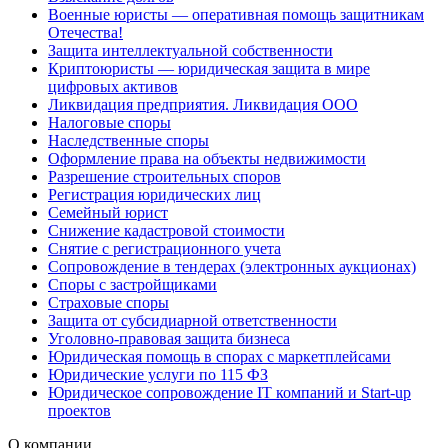
Военные юристы — оперативная помощь защитникам
Отечества!
Защита интеллектуальной собственности
Криптоюристы — юридическая защита в мире
цифровых активов
Ликвидация предприятия. Ликвидация ООО
Налоговые споры
Наследственные споры
Оформление права на объекты недвижимости
Разрешение строительных споров
Регистрация юридических лиц
Семейный юрист
Снижение кадастровой стоимости
Снятие с регистрационного учета
Сопровождение в тендерах (электронных аукционах)
Споры с застройщиками
Страховые споры
Защита от субсидиарной ответственности
Уголовно-правовая защита бизнеса
Юридическая помощь в спорах с маркетплейсами
Юридические услуги по 115 ФЗ
Юридическое сопровождение IT компаний и Start-up
проектов
О компании