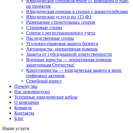
Юридическое сопровождение IT компаний и Start-
up проектов
Юридическая помощь в спорах с маркетплейсами
Юридические услуги по 115 ФЗ
Разрешение строительных споров
Страховые споры
Снятие с регистрационного учета
Наследственные споры
Уголовно-правовая защита бизнеса
Автоюристы, оперативная помощь
Защита от субсидиарной ответственности
Военные юристы — оперативная помощь
защитникам Отечества!
Криптоюристы — юридическая защита в мире
цифровых активов
Семейный юрист
Почему мы
Нас рекомендуют
Успешные юридические кейсы
О компании
Команда
Контакты
Блог
Наши услуги