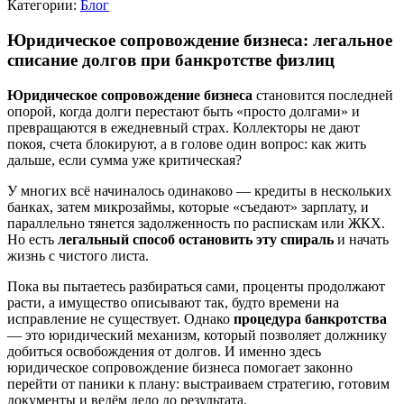
Категории:
Блог
Юридическое сопровождение бизнеса: легальное
списание долгов при банкротстве физлиц
Юридическое сопровождение бизнеса
становится последней
опорой, когда долги перестают быть «просто долгами» и
превращаются в ежедневный страх. Коллекторы не дают
покоя, счета блокируют, а в голове один вопрос: как жить
дальше, если сумма уже критическая?
У многих всё начиналось одинаково — кредиты в нескольких
банках, затем микрозаймы, которые «съедают» зарплату, и
параллельно тянется задолженность по распискам или ЖКХ.
Но есть
легальный способ остановить эту спираль
и начать
жизнь с чистого листа.
Пока вы пытаетесь разбираться сами, проценты продолжают
расти, а имущество описывают так, будто времени на
исправление не существует. Однако
процедура банкротства
— это юридический механизм, который позволяет должнику
добиться освобождения от долгов. И именно здесь
юридическое сопровождение бизнеса помогает законно
перейти от паники к плану: выстраиваем стратегию, готовим
документы и ведём дело до результата.