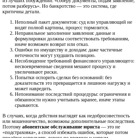
из лучших побуждений: «соберу документы, подам заявление,
потом разберусь». Но банкротство — это система, где
критичны детали.
Неполный пакет документов: суд или управляющий не
видят полной картины, процесс тормозится.
Неправильное заполнение заявления: данные и
формулировки должны соответствовать требованиям,
иначе возможен возврат или отказ.
Ошибки по имуществу и доходам: даже частичные
неточности могут ухудшить позицию.
Несоблюдение требований финансового управляющего:
несвоевременные сведения мешают процессу и
увеличивают риски.
Попытки оспорить сделки без оснований: без
доказательств это превращается в лишнюю нагрузку и
может навредить.
Непонимание последствий процедуры: ограничения и
обязанности нужно учитывать заранее, иначе этапы
срываются.
В случаях, когда действия выглядят как недобросовестность
или мошенничество, возможны дополнительные последствия.
Поэтому
абонентское обслуживание юриста
— это не
«подстраховка», а способ избежать ошибок, которые потом
придётся исправлять дорого по времени и нервам.