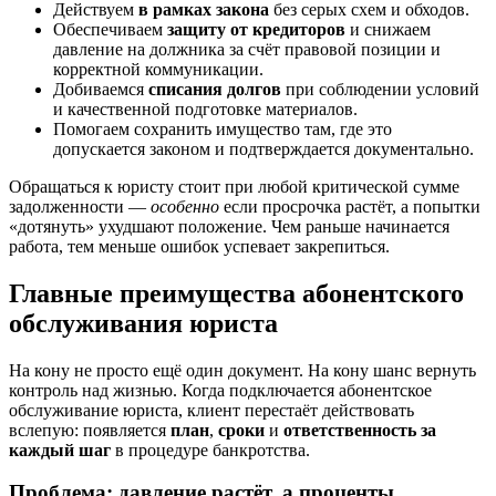
Действуем
в рамках закона
без серых схем и обходов.
Обеспечиваем
защиту от кредиторов
и снижаем
давление на должника за счёт правовой позиции и
корректной коммуникации.
Добиваемся
списания долгов
при соблюдении условий
и качественной подготовке материалов.
Помогаем сохранить имущество там, где это
допускается законом и подтверждается документально.
Обращаться к юристу стоит при любой критической сумме
задолженности —
особенно
если просрочка растёт, а попытки
«дотянуть» ухудшают положение. Чем раньше начинается
работа, тем меньше ошибок успевает закрепиться.
Главные преимущества абонентского
обслуживания юриста
На кону не просто ещё один документ. На кону шанс вернуть
контроль над жизнью. Когда подключается абонентское
обслуживание юриста, клиент перестаёт действовать
вслепую: появляется
план
,
сроки
и
ответственность за
каждый шаг
в процедуре банкротства.
Проблема: давление растёт, а проценты