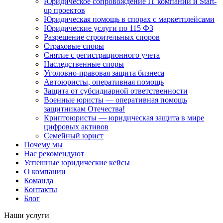
Юридическое сопровождение IT компаний и Start-
up проектов
Юридическая помощь в спорах с маркетплейсами
Юридические услуги по 115 ФЗ
Разрешение строительных споров
Страховые споры
Снятие с регистрационного учета
Наследственные споры
Уголовно-правовая защита бизнеса
Автоюристы, оперативная помощь
Защита от субсидиарной ответственности
Военные юристы — оперативная помощь
защитникам Отечества!
Криптоюристы — юридическая защита в мире
цифровых активов
Семейный юрист
Почему мы
Нас рекомендуют
Успешные юридические кейсы
О компании
Команда
Контакты
Блог
Наши услуги