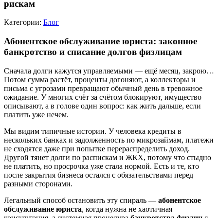
рискам
Категории:
Блог
Абонентское обслуживание юриста: законное
банкротство и списание долгов физлицам
Сначала долги кажутся управляемыми — ещё месяц, закрою…
Потом сумма растёт, проценты догоняют, а коллекторы и
письма с угрозами превращают обычный день в тревожное
ожидание. У многих счёт за счётом блокируют, имущество
описывают, а в голове один вопрос: как жить дальше, если
платить уже нечем.
Мы видим типичные истории. У человека кредиты в
нескольких банках и задолженность по микрозаймам, платежи
не сходятся даже при попытке перераспределить доход.
Другой тянет долги по распискам и ЖКХ, потому что стыдно
не платить, но просрочка уже стала нормой. Есть и те, кто
после закрытия бизнеса остался с обязательствами перед
разными сторонами.
Легальный способ остановить эту спираль —
абонентское
обслуживание юриста
, когда нужна не хаотичная
консультация, а системная процедура
банкротства физлиц
с