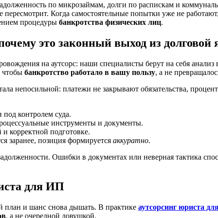
адолженность по микрозаймам, долги по распискам и коммунальн
е пересмотрит. Когда самостоятельные попытки уже не работают,
ением процедуры
банкротства физических лиц
.
 почему это законный выход из долговой
овождения на аутсорс: наши специалисты берут на себя анализ
, чтобы
банкротство работало в вашу пользу
, а не превращало
стала непосильной: платежи не закрывают обязательства, процен
и под контролем суда.
процессуальные инструменты и документы.
 и корректной подготовке.
ся заранее, позиция формируется
аккуратно
.
задолженности. Ошибки в документах или неверная тактика сп
иста для ИП
ый план и шанс снова дышать. В практике
аутсорсинг юриста дл
ов
, а не очередной ловушкой.