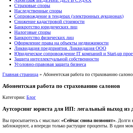
Арбитраж ВЕДЕНИЕ ДЕЛ В СУДАХ
Страховые споры
Наследственные споры
Сопровождение в тендерах (электронных аукционах)
Снижение кадастровой стоимости
Банкротство юридических лиц
Налоговые споры
Банкротство физических лиц
Оформление права на объекты недвижимости
Ликвидация предприятия. Ликвидация ООО
Юридическое сопровождение IT компаний и Start-up прое
Защита интеллектуальной собственности
Уголовно-правовая защита бизнеса
Главная страница
»
Абонентская работа по страхованию салоно
Абонентская работа по страхованию салонов
Категории:
Блог
Аутсорсинг юриста для ИП: легальный выход из д
Вы просыпаетесь с мыслью:
«Сейчас снова позвонят»
. Долги
заблокируют, а впереди только растущие проценты. В один моме