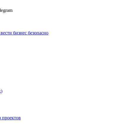
legram
к вести бизнес безопасно
х)
p проектов