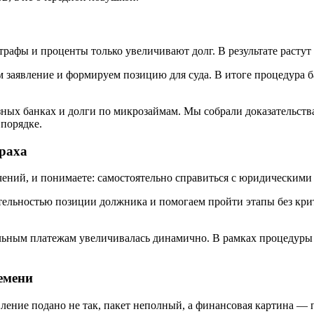
трафы и проценты только увеличивают долг. В результате растут
заявление и формируем позицию для суда. В итоге процедура ба
азных банках и долги по микрозаймам. Мы собрали доказательст
порядке.
траха
ичений, и понимаете: самостоятельно справиться с юридическим
ательностью позиции должника и помогаем пройти этапы без кр
ьным платежам увеличивалась динамично. В рамках процедуры 
емени
вление подано не так, пакет неполный, а финансовая картина —