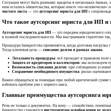
Ситуации могут быть разными: кредиты в нескольких банках, з
ним остались обязательства, которые никто «по-человечески» н
чистого листа
— это
аутсорсинг юриста для ИП
с сопровожд
Что такое аутсорсинг юриста для ИП и
Аутсорсинг юриста для ИП
— это передача юридического сопр
в нужной последовательности. Мы выстраиваем стратегию так
Процедура банкротства применяется, когда долговая нагрузка 
Тогда ключевая цель —
списание долгов в рамках закона
.
Легальность процедуры
: всё проходит в правовом поле 
Защита от кредиторов и коллекторов
: мы используем 
Возможность списания долгов
: при соблюдении условий
Сохранение необходимого имущества
: риски оценивают
Важно обращаться за помощью при любой критической сумме 
избежать проблем уже с первого шага.
Главные преимущества аутсорсинга юр
Речь не только о документах. На кону — спокойствие, понятн
банкротство становится
инструментом освобождения от долг