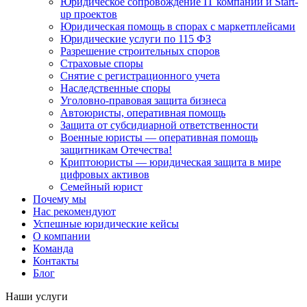
Юридическое сопровождение IT компаний и Start-
up проектов
Юридическая помощь в спорах с маркетплейсами
Юридические услуги по 115 ФЗ
Разрешение строительных споров
Страховые споры
Снятие с регистрационного учета
Наследственные споры
Уголовно-правовая защита бизнеса
Автоюристы, оперативная помощь
Защита от субсидиарной ответственности
Военные юристы — оперативная помощь
защитникам Отечества!
Криптоюристы — юридическая защита в мире
цифровых активов
Семейный юрист
Почему мы
Нас рекомендуют
Успешные юридические кейсы
О компании
Команда
Контакты
Блог
Наши услуги